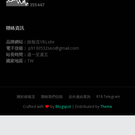
3
5
5
4
4
7
聯絡資訊
品牌網站：
娛報流YBLsite
電子信箱：
p9130532seo@gmail.com
站長時間：
週一至週五
國家地區：
TW
關於娛報流
聯絡我們信箱
反向連結查詢
R18 Telegram
Crafted with
by
Blogspot
| Distributed by
Theme