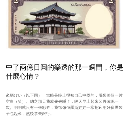
中了兩億日圓的樂透的那一瞬間，你是
什麼心情？
來栖けい（以下同）：當時是晚上得知自己中獎的，腦袋整個一片
空白（笑）。總之那天我就先去睡了，隔天早上起來又再確認一
次。明明就只有一張彩券，我卻像俄羅斯娃娃一樣把它用好多層袋
子包起來，然後拿去銀行。