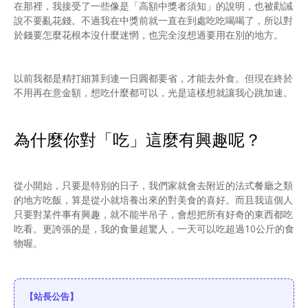
在那裡，我接受了一些像是「高額中獎者須知」的說明，也被勸誡
說不要亂花錢。不過我在中獎前就一直在到處吃吃喝喝了，所以對
於錢要怎麼花根本沒什麼迷惘，也完全沒想過要用在別的地方。
以前我都是精打細算到連一日圓都要省，才能去外食。但現在終於
不用再在意金額，想吃什麼都可以，光是這樣想就讓我心跳加速。
為什麼你對「吃」這麼有興趣呢？
從小開始，只要是特別的日子，我們家就會去附近的法式餐廳之類
的地方吃飯，算是從小就培養出來的對美食的喜好。而且我這個人
只要對某件事有興趣，就不能半吊子，會想把所有好奇的東西都吃
吃看。更誇張的是，我的食量超驚人，一天可以吃超過10公斤的食
物喔。
【站長公告】