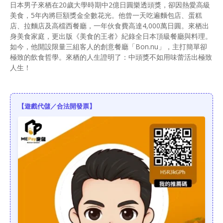
日本男子來栖在20歲大學時期中2億日圓樂透頭獎，卻因熱愛高級
美食，5年內將巨額獎金全數花光。他曾一天吃遍麵包店、蛋糕
店、拉麵店及高檔西餐廳，一年伙食費高達4,000萬日圓。來栖出
身美食家庭，更出版《美食的王者》紀錄全日本頂級餐廳與料理。
如今，他開設限量三組客人的創意餐廳「Bon.nu」，主打簡單卻
極致的飲食哲學。來栖的人生證明了：中頭獎不如用味蕾活出極致
人生！
【遊戲代儲／合法開發票】