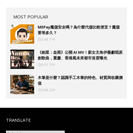
MOST POPULAR
MEPay魔儲安全嗎？為什麼代儲比較便宜？魔儲
要等多久？
5:48 下午
《劍星：血雨》公開 AI MV！新女主角伊薇獻唱原
創歌曲，重慶、香港風未來都市首度曝光
9:31 下午
木筆是什麼？認識手工木筆的特色、材質與收藏價
值
2:08 上午
TRANSLATE