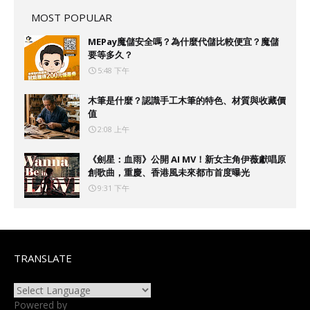
MOST POPULAR
MEPay魔儲安全嗎？為什麼代儲比較便宜？魔儲
要等多久？
5:48 下午
木筆是什麼？認識手工木筆的特色、材質與收藏價
值
2:08 上午
《劍星：血雨》公開 AI MV！新女主角伊薇獻唱原
創歌曲，重慶、香港風未來都市首度曝光
9:31 下午
TRANSLATE
Powered by