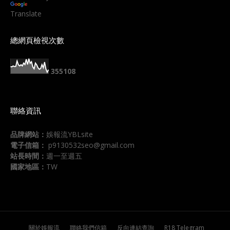
Translate
總網頁檢視次數
3
5
5
1
0
8
聯絡資訊
品牌網站：
娛報流YBLsite
電子信箱：
p9130532seo@gmail.com
站長時間：
週一至週五
國家地區：
TW
關於娛報流
聯絡我們信箱
反向連結查詢
R18 Telegram