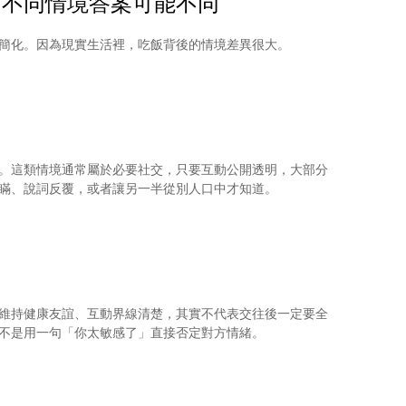
？不同情境答案可能不同
簡化。因為現實生活裡，吃飯背後的情境差異很大。
。這類情境通常屬於必要社交，只要互動公開透明，大部分
瞞、說詞反覆，或者讓另一半從別人口中才知道。
維持健康友誼、互動界線清楚，其實不代表交往後一定要全
不是用一句「你太敏感了」直接否定對方情緒。