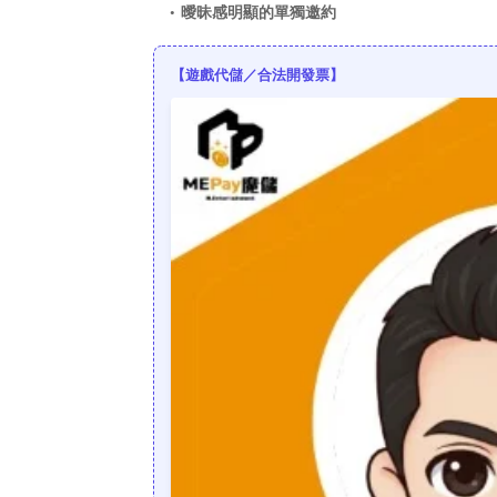
曖昧感明顯的單獨邀約
【遊戲代儲／合法開發票】