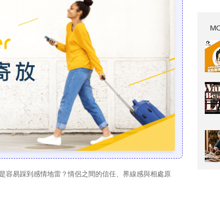
MO
是容易踩到感情地雷？情侶之間的信任、界線感與相處原