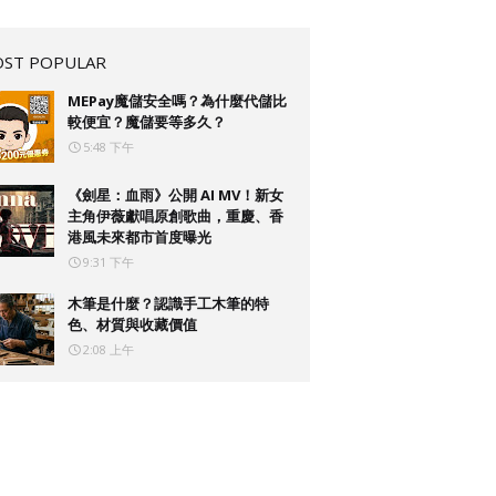
ST POPULAR
MEPay魔儲安全嗎？為什麼代儲比
較便宜？魔儲要等多久？
5:48 下午
《劍星：血雨》公開 AI MV！新女
主角伊薇獻唱原創歌曲，重慶、香
港風未來都市首度曝光
9:31 下午
木筆是什麼？認識手工木筆的特
色、材質與收藏價值
2:08 上午