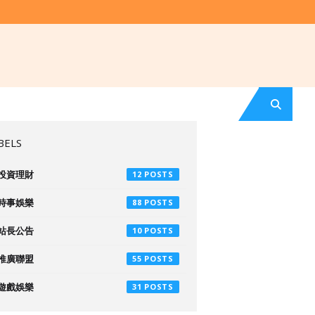
BELS
投資理財
12
時事娛樂
88
站長公告
10
推廣聯盟
55
遊戲娛樂
31