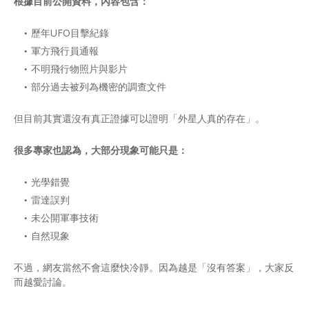
根據目前公開資料，內容包含：
歷年UFO目擊紀錄
軍方飛行員通報
不明飛行物照片與影片
部分過去被列為機密的調查文件
但目前其實還沒有真正證據可以證明「外星人真的存在」。
很多專家也認為，大部分現象可能只是：
光學錯覺
雷達誤判
未公開軍事技術
自然現象
不過，網友當然不會這麼快冷靜。因為越是「沒有答案」，大家反
而越愛討論。