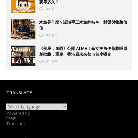
要等多久？
5:48 下午
木筆是什麼？認識手工木筆的特色、材質與收藏價
值
2:08 上午
《劍星：血雨》公開 AI MV！新女主角伊薇獻唱原
創歌曲，重慶、香港風未來都市首度曝光
9:31 下午
TRANSLATE
Powered by
Translate