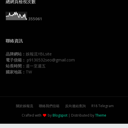
總網頁檢視次數
3
5
5
0
6
1
聯絡資訊
品牌網站：
娛報流YBLsite
電子信箱：
p9130532seo@gmail.com
站長時間：
週一至週五
國家地區：
TW
關於娛報流
聯絡我們信箱
反向連結查詢
R18 Telegram
Crafted with
by
Blogspot
| Distributed by
Theme