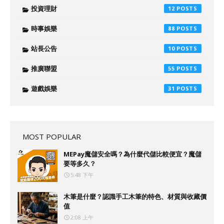
投資理財
12
時事娛樂
88
站長公告
10
推廣聯盟
55
遊戲娛樂
31
MOST POPULAR
MEPay魔儲安全嗎？為什麼代儲比較便宜？魔儲
要等多久？
5:48 下午
木筆是什麼？認識手工木筆的特色、材質與收藏價
值
2:08 上午